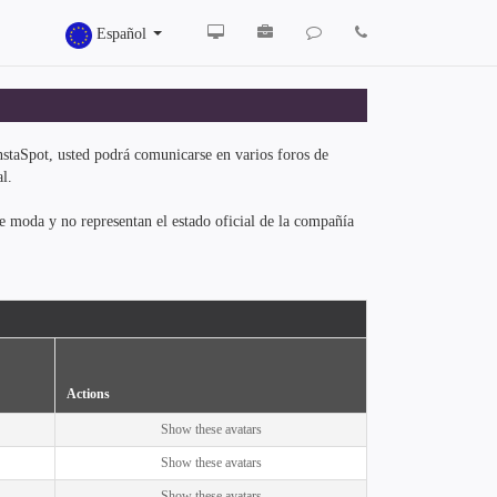
Español
 InstaSpot, usted podrá comunicarse en varios foros de
l.
e moda y no representan el estado oficial de la compañía
Actions
Show these avatars
Show these avatars
Show these avatars