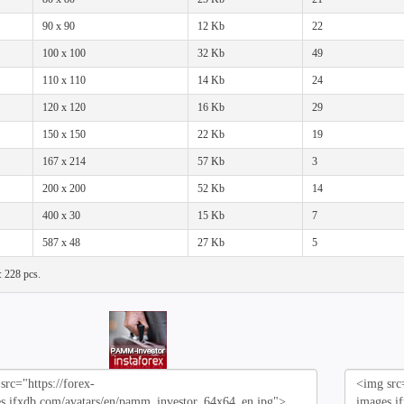
90 x 90
12 Kb
22
100 x 100
32 Kb
49
110 x 110
14 Kb
24
120 x 120
16 Kb
29
150 x 150
22 Kb
19
167 x 214
57 Kb
3
200 x 200
52 Kb
14
400 x 30
15 Kb
7
587 x 48
27 Kb
5
l: 228 pcs.