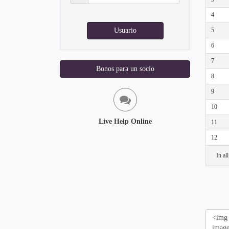
4
Usuario
5
6
7
Bonos para un socio
8
9
10
Live Help Online
11
12
In al