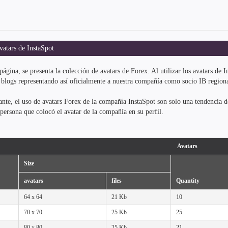
atars de InstaSpot
página, se presenta la colección de avatars de Forex. Al utilizar los avatars de
 blogs representando así oficialmente a nuestra compañía como socio IB regiona
nte, el uso de avatars Forex de la compañía InstaSpot son solo una tendencia d
 persona que colocó el avatar de la compañía en su perfil.
Avatars
Size
avatars
files
Quantity
64 x 64
21 Kb
10
70 x 70
25 Kb
25
80 x 80
25 Kb
21