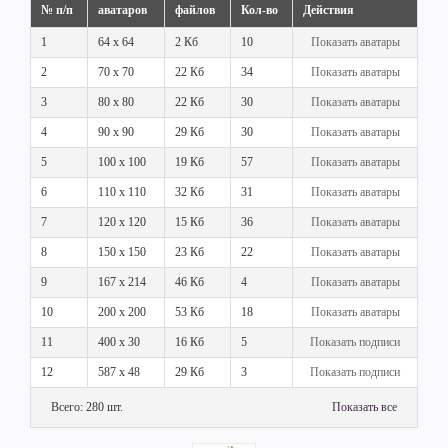
№ п/п
аватаров
файлов
Кол-во
Действия
1
64 x 64
2 Кб
10
Показать аватары
2
70 x 70
22 Кб
34
Показать аватары
3
80 x 80
22 Кб
30
Показать аватары
4
90 x 90
29 Кб
30
Показать аватары
5
100 x 100
19 Кб
57
Показать аватары
6
110 x 110
32 Кб
31
Показать аватары
7
120 x 120
15 Кб
36
Показать аватары
8
150 x 150
23 Кб
22
Показать аватары
9
167 x 214
46 Кб
4
Показать аватары
10
200 x 200
53 Кб
18
Показать аватары
11
400 x 30
16 Кб
5
Показать подписи
12
587 x 48
29 Кб
3
Показать подписи
Всего: 280 шт.
Показать все