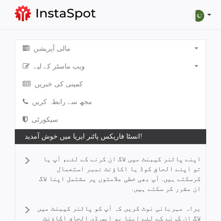
مالی آپریشن
ویب ماسٹر کے لیے
کمپنی کی خبریں
مجھ سے رابطہ کریں
سیکورٹی
انسٹا فاریکس پاٹنر ایریا میں خوش آمدید!
اپنے پاٹنر کیبنٹ میں لاگ ان کرنے کے لئے، آپ یا
تو اپنے الحاق کوڈ یا اکاؤنٹ نمبر استعمال
کرسکتے ہیں. آپ بھی خطی علامتوں پر مشتمل اپنا لاگ
ان مقرر کر سکتے ہیں.
براہ مہربانی نوٹ کریں کہ آپ کو پاٹنر کیبنٹ میں
لاگ ان کرنے کے لئے اپنا یو ایس ڈی الحاق اکاؤنٹ