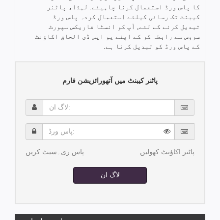
کا پاس ورڈ استعمال کرنا چاہیئے. لہذا، پاٹنر
کیبنٹ تک رسائی کیلئے استعمال کردہ پاس ورڈ
تبدیل کرنے کے لئے, آپ کو انسٹا فاریکس سپورٹ
سروس سے رابطہ کر کے اپنے یو ایس ڈی الحاق اکاؤنٹ
کے پاس ورڈ کو تبدیل کرنا ہے.
پاٹنر کیبنٹ میں آتھورائزیشن فارم
لاگ
ان:
پاس
ورڈ:
پاٹنر اکاؤنٹ کھولیں
پاس ری۔سیٹ کریں
لاگ ان