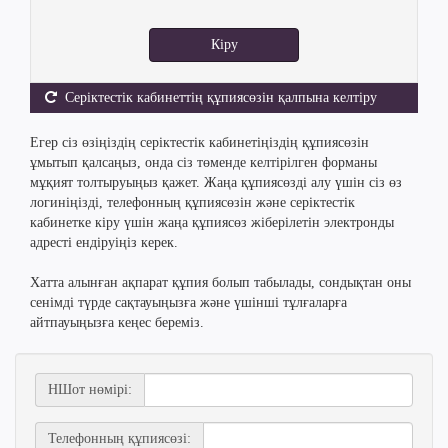
Кіру
Серіктестік кабинеттің құпиясөзін қалпына келтіру
Егер сіз өзіңіздің серіктестік кабинетіңіздің құпиясөзін
ұмытып қалсаңыз, онда сіз төменде келтірілген форманы
мұқият толтыруыңыз қажет. Жаңа құпиясөзді алу үшін сіз өз
логиніңізді, телефонның құпиясөзін және серіктестік
кабинетке кіру үшін жаңа құпиясөз жіберілетін электронды
адресті ендіруіңіз керек.
Хатта алынған ақпарат құпия болып табылады, сондықтан оны
сенімді түрде сақтауыңызға және үшінші тұлғаларға
айтпауыңызға кеңес береміз.
НШот нөмірі:
Телефонның құпиясөзі: