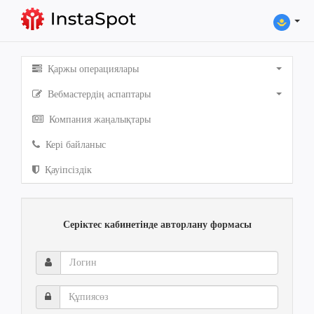
Қаржы операциялары
Вебмастердің аспаптары
Компания жаңалықтары
Кері байланыс
Қауіпсіздік
Серіктес кабинетінде авторлану формасы
Логин
Құпиясөз